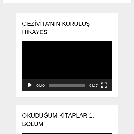
GEZIVITA’NIN KURULUŞ
HIKAYESI
Video
oynatıcı
00:00
08:37
OKUDUĞUM KITAPLAR 1.
BÖLÜM