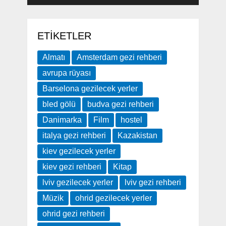
ETIKETLER
Almatı
Amsterdam gezi rehberi
avrupa rüyası
Barselona gezilecek yerler
bled gölü
budva gezi rehberi
Danimarka
Film
hostel
italya gezi rehberi
Kazakistan
kiev gezilecek yerler
kiev gezi rehberi
Kitap
lviv gezilecek yerler
lviv gezi rehberi
Müzik
ohrid gezilecek yerler
ohrid gezi rehberi