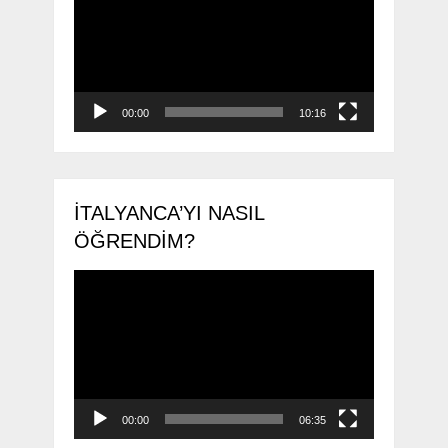
00:00
10:16
İTALYANCA’YI NASIL
ÖĞRENDIM?
Video
oynatıcı
00:00
06:35