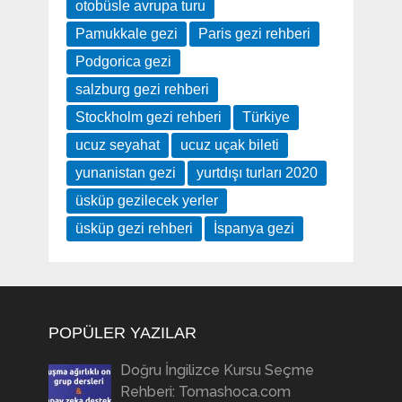
otobüsle avrupa turu
Pamukkale gezi
Paris gezi rehberi
Podgorica gezi
salzburg gezi rehberi
Stockholm gezi rehberi
Türkiye
ucuz seyahat
ucuz uçak bileti
yunanistan gezi
yurtdışı turları 2020
üsküp gezilecek yerler
üsküp gezi rehberi
İspanya gezi
POPÜLER YAZILAR
Doğru İngilizce Kursu Seçme
Rehberi: Tomashoca.com