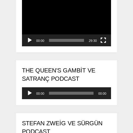
oynatıcı
00:00
29:30
THE QUEEN’S GAMBIT VE
SATRANÇ PODCAST
Ses
00:00
00:00
oynatıcı
STEFAN ZWEIG VE SÜRGÜN
PODCAST